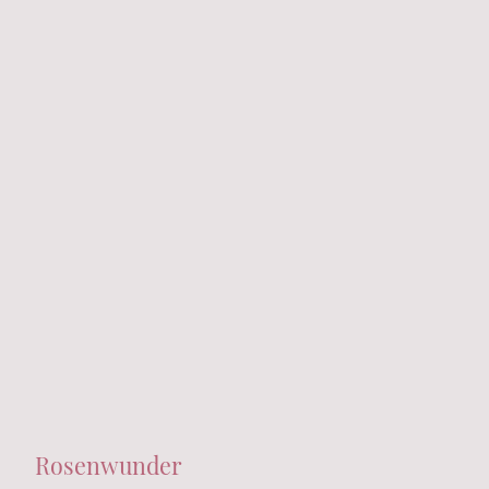
Rosenwunder